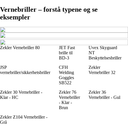
Vernebriller – forstå typene og se
eksempler
Zekler Vernebriller 80
JET Fast
Uvex Skyguard
brille til
NT
BD-3
Beskyttelsesbriller
JSP
CFH
Zekler
vernebriller/sikkerhetsbriller
Welding
Vernebriller 32
Goggles
SB522
Zekler 30 Vernebriller -
Zekler 76
Zekler 36
Klar - HC
Vernebriller
Vernebriller - Gul
- Klar -
Brun
Zekler Z104 Vernebriller -
Grå