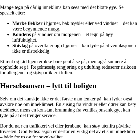
Mange tegn på dårlig inneklima kan sees med det blotte øye. Se
spesielt etter:
Mørke flekker
i hjørner, bak møbler eller ved vinduer – det kan
være begynnende mugg.
Kondens
på vinduer om morgenen – et tegn på høy
luftfuktighet.
Støvlag
på overflater og i hjørner – kan tyde på at ventilasjonen
ikke er tilstrekkelig.
Et rent og tørt hjem er ikke bare pent å se på, men også sunnere å
oppholde seg i. Regelmessig rengjøring og utlufting reduserer risikoen
for allergener og støvpartikler i luften.
Hørselssansen – lytt til boligen
Selv om det kanskje ikke er det første man tenker på, kan lyder også
avsløre noe om inneklimaet. En susing fra vinduer eller dører kan bety
utettheter, mens en konstant brumming fra ventilasjonsanlegget kan
tyde på at det trenger service.
Bor du nær en trafikkert vei eller jernbane, kan støy utenfra påvirke
trivselen. God lydisolasjon er derfor en viktig del av et sunt inneklima
– både for ro og for søvnkvalitet.