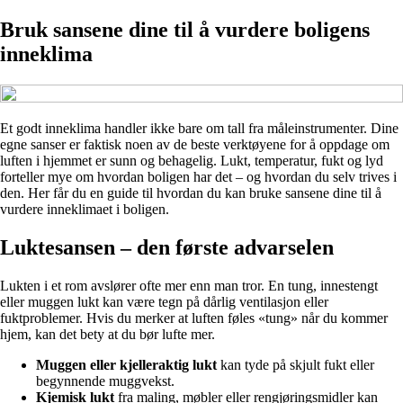
Bruk sansene dine til å vurdere boligens
inneklima
Et godt inneklima handler ikke bare om tall fra måleinstrumenter. Dine
egne sanser er faktisk noen av de beste verktøyene for å oppdage om
luften i hjemmet er sunn og behagelig. Lukt, temperatur, fukt og lyd
forteller mye om hvordan boligen har det – og hvordan du selv trives i
den. Her får du en guide til hvordan du kan bruke sansene dine til å
vurdere inneklimaet i boligen.
Luktesansen – den første advarselen
Lukten i et rom avslører ofte mer enn man tror. En tung, innestengt
eller muggen lukt kan være tegn på dårlig ventilasjon eller
fuktproblemer. Hvis du merker at luften føles «tung» når du kommer
hjem, kan det bety at du bør lufte mer.
Muggen eller kjelleraktig lukt
kan tyde på skjult fukt eller
begynnende muggvekst.
Kjemisk lukt
fra maling, møbler eller rengjøringsmidler kan