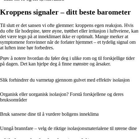
Kroppens signaler – ditt beste barometer
Til slutt er det sansen vi ofte glemmer: kroppens egen reaksjon. Hvis
du ofte får hodepine, tørre øyne, trøtthet eller irritasjon i luftveiene, kan
det være tegn på at inneklimaet ikke er optimalt. Mange merker at
symptomene forsvinner når de forlater hjemmet – et tydelig signal om
at luften inne bør forbedres.
Prøv å notere hvordan du føler deg i ulike rom og til forskjellige tider
på dagen. Det kan hjelpe deg å finne mønstre og årsaker.
Slik forhindrer du varmetap gjennom gulvet med effektiv isolasjon
Organisk eller uorganisk isolasjon? Forstå forskjellene og deres
bruksområder
Bruk sansene dine til å vurdere boligens inneklima
Unngå brannfare – velg de riktige isolasjonsmaterialene til rørene dine