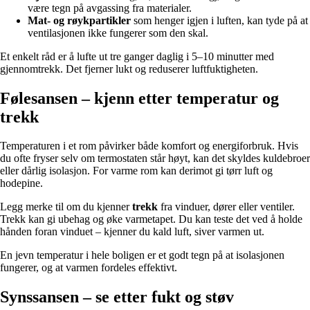
være tegn på avgassing fra materialer.
Mat- og røykpartikler
som henger igjen i luften, kan tyde på at
ventilasjonen ikke fungerer som den skal.
Et enkelt råd er å lufte ut tre ganger daglig i 5–10 minutter med
gjennomtrekk. Det fjerner lukt og reduserer luftfuktigheten.
Følesansen – kjenn etter temperatur og
trekk
Temperaturen i et rom påvirker både komfort og energiforbruk. Hvis
du ofte fryser selv om termostaten står høyt, kan det skyldes kuldebroer
eller dårlig isolasjon. For varme rom kan derimot gi tørr luft og
hodepine.
Legg merke til om du kjenner
trekk
fra vinduer, dører eller ventiler.
Trekk kan gi ubehag og øke varmetapet. Du kan teste det ved å holde
hånden foran vinduet – kjenner du kald luft, siver varmen ut.
En jevn temperatur i hele boligen er et godt tegn på at isolasjonen
fungerer, og at varmen fordeles effektivt.
Synssansen – se etter fukt og støv