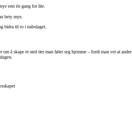
mye enn én gang for lite.
kan bety mye.
 bidra til ro i nabolaget.
er om å skape et sted der man føler seg hjemme – fordi man vet at andr
rdagen.
esskapet