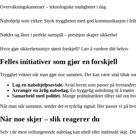
Overvåkningskameraer – teknologiske muligheter i dag
Nabohjelp som virker: Styrk tryggheten med god kommunikasjon i fell
Nøkler og låser i perfekt samspill – presisjon skaper sikkerhet
Hvor gjør sikkerhetsutstyr størst forskjell? Lær å vurdere ditt behov
Felles initiativer som gjør en forskjell
Trygghet vokser når man gjør noe sammen. Det kan være små tiltak som
Lag en nabohjelpsavtale.
Avtal hvem som passer på hverandres 
Arranger en årlig nabodag.
En hyggelig anledning til å møtes
Samarbeid med politiet.
Mange politidistrikter tilbyr råd om h
Når man står sammen, sender det et tydelig signal: Her passer vi på hv
Når noe skjer – slik reagerer du
Selv i de mest velfungerende nabolag kan uhell eller innbrudd skje. Det v