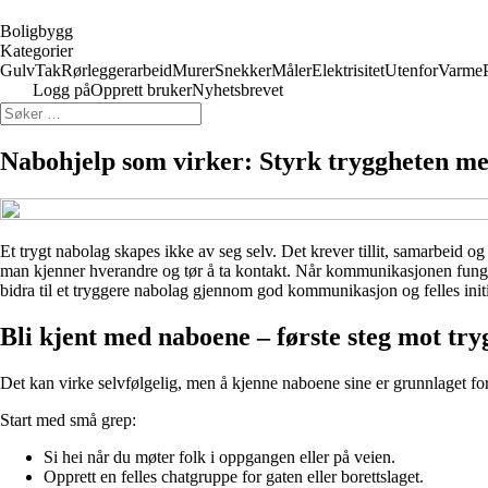
Boligbygg
Kategorier
Gulv
Tak
Rørleggerarbeid
Murer
Snekker
Måler
Elektrisitet
Utenfor
Varme
Logg på
Opprett bruker
Nyhetsbrevet
Nabohjelp som virker: Styrk tryggheten me
Et trygt nabolag skapes ikke av seg selv. Det krever tillit, samarbe
man kjenner hverandre og tør å ta kontakt. Når kommunikasjonen fungere
bidra til et tryggere nabolag gjennom god kommunikasjon og felles initi
Bli kjent med naboene – første steg mot try
Det kan virke selvfølgelig, men å kjenne naboene sine er grunnlaget for
Start med små grep:
Si hei når du møter folk i oppgangen eller på veien.
Opprett en felles chatgruppe for gaten eller borettslaget.