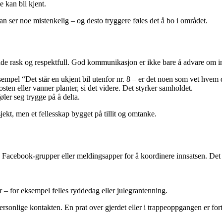
 kan bli kjent.
an ser noe mistenkelig – og desto tryggere føles det å bo i området.
de rask og respektfull. God kommunikasjon er ikke bare å advare om inn
empel “Det står en ukjent bil utenfor nr. 8 – er det noen som vet hvem d
sten eller vanner planter, si det videre. Det styrker samholdet.
ler seg trygge på å delta.
kt, men et fellesskap bygget på tillit og omtanke.
Facebook-grupper eller meldingsapper for å koordinere innsatsen. Det 
er – for eksempel felles ryddedag eller julegrantenning.
rsonlige kontakten. En prat over gjerdet eller i trappeoppgangen er forts