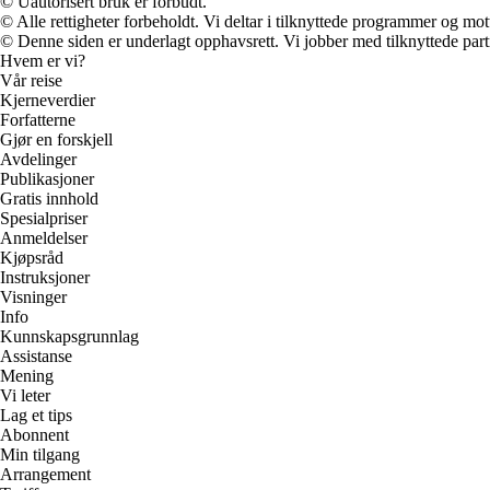
© Uautorisert bruk er forbudt.
© Alle rettigheter forbeholdt. Vi deltar i tilknyttede programmer og mot
© Denne siden er underlagt opphavsrett. Vi jobber med tilknyttede partne
Hvem er vi?
Vår reise
Kjerneverdier
Forfatterne
Gjør en forskjell
Avdelinger
Publikasjoner
Gratis innhold
Spesialpriser
Anmeldelser
Kjøpsråd
Instruksjoner
Visninger
Info
Kunnskapsgrunnlag
Assistanse
Mening
Vi leter
Lag et tips
Abonnent
Min tilgang
Arrangement