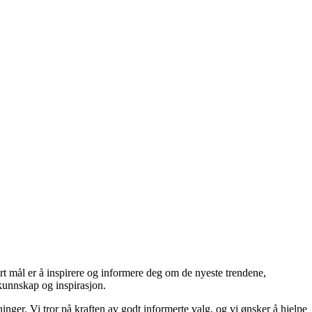
rt mål er å inspirere og informere deg om de nyeste trendene,
 kunnskap og inspirasjon.
inger. Vi tror på kraften av godt informerte valg, og vi ønsker å hjelpe