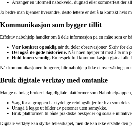
Arranger en uformell nabokveld, dugnad eller sommerfest der alle
Jo bedre man kjenner hverandre, desto lettere er det å ta kontakt hvis m
Kommunikasjon som bygger tillit
Effektiv nabohjelp handler om å dele informasjon på en måte som er bå
Vær konkret og saklig
når du deler observasjoner. Skriv for eks
Del også de gode historiene.
Når noen hjelper til med å ta inn po
Hold tonen vennlig.
En respektfull kommunikasjon gjør at alle fø
Når kommunikasjonen fungerer, blir nabohjelp ikke et overvåkingsprosje
Bruk digitale verktøy med omtanke
Mange nabolag bruker i dag digitale plattformer som Nabohjelp-appen, 
Sørg for at gruppen har tydelige retningslinjer for hva som deles.
Unngå å legge ut bilder av personer uten samtykke.
Bruk plattformen til både praktiske beskjeder og sosiale initiativ
Digitale verktøy kan styrke fellesskapet, men de kan ikke erstatte den pe