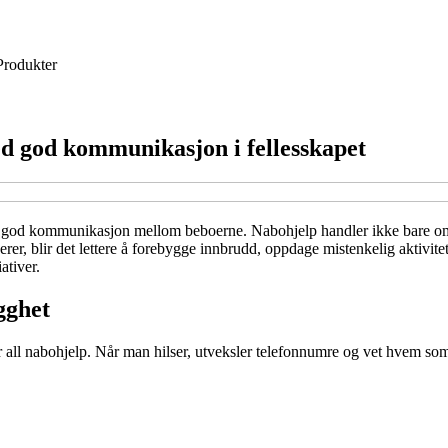
Produkter
d god kommunikasjon i fellesskapet
id og god kommunikasjon mellom beboerne. Nabohjelp handler ikke bare 
r, blir det lettere å forebygge innbrudd, oppdage mistenkelig aktivitet
ativer.
gghet
 all nabohjelp. Når man hilser, utveksler telefonnumre og vet hvem som 