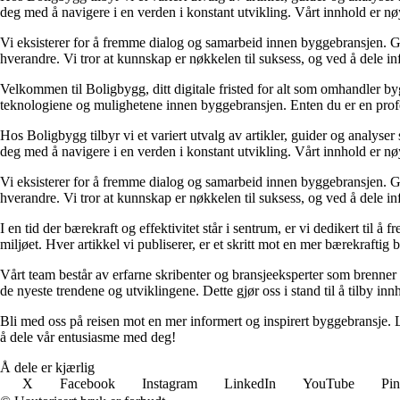
deg med å navigere i en verden i konstant utvikling. Vårt innhold er nøy
Vi eksisterer for å fremme dialog og samarbeid innen byggebransjen. Gj
hverandre. Vi tror at kunnskap er nøkkelen til suksess, og ved å dele 
Velkommen til Boligbygg, ditt digitale fristed for alt som omhandler b
teknologiene og mulighetene innen byggebransjen. Enten du er en profesjo
Hos Boligbygg tilbyr vi et variert utvalg av artikler, guider og analyser
deg med å navigere i en verden i konstant utvikling. Vårt innhold er nøy
Vi eksisterer for å fremme dialog og samarbeid innen byggebransjen. Gj
hverandre. Vi tror at kunnskap er nøkkelen til suksess, og ved å dele 
I en tid der bærekraft og effektivitet står i sentrum, er vi dedikert til
miljøet. Hver artikkel vi publiserer, er et skritt mot en mer bærekraftig 
Vårt team består av erfarne skribenter og bransjeeksperter som brenner
de nyeste trendene og utviklingene. Dette gjør oss i stand til å tilby in
Bli med oss på reisen mot en mer informert og inspirert byggebransje. 
å dele vår entusiasme med deg!
Å dele er kjærlig
X
Facebook
Instagram
LinkedIn
YouTube
Pin