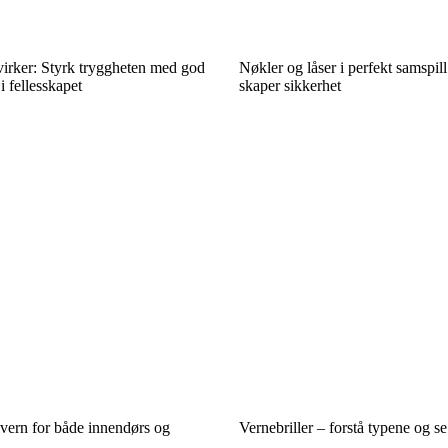
irker: Styrk tryggheten med god
Nøkler og låser i perfekt samspill
 fellesskapet
skaper sikkerhet
vern for både innendørs og
Vernebriller – forstå typene og s