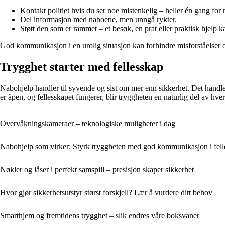
Kontakt politiet hvis du ser noe mistenkelig – heller én gang for 
Del informasjon med naboene, men unngå rykter.
Støtt den som er rammet – et besøk, en prat eller praktisk hjelp 
God kommunikasjon i en urolig situasjon kan forhindre misforståelser og
Trygghet starter med fellesskap
Nabohjelp handler til syvende og sist om mer enn sikkerhet. Det handl
er åpen, og fellesskapet fungerer, blir tryggheten en naturlig del av hve
Overvåkningskameraer – teknologiske muligheter i dag
Nabohjelp som virker: Styrk tryggheten med god kommunikasjon i fell
Nøkler og låser i perfekt samspill – presisjon skaper sikkerhet
Hvor gjør sikkerhetsutstyr størst forskjell? Lær å vurdere ditt behov
Smarthjem og fremtidens trygghet – slik endres våre boksvaner