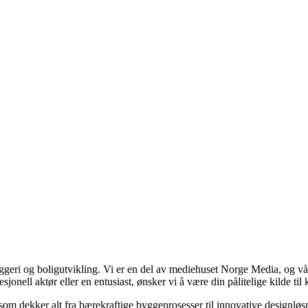
yggeri og boligutvikling. Vi er en del av mediehuset Norge Media, og vå
nell aktør eller en entusiast, ønsker vi å være din pålitelige kilde til
 som dekker alt fra bærekraftige byggeprosesser til innovative designløsn