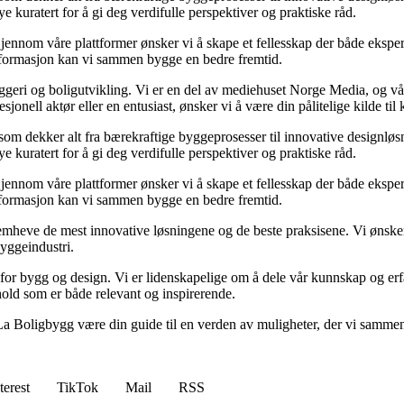
e kuratert for å gi deg verdifulle perspektiver og praktiske råd.
ennom våre plattformer ønsker vi å skape et fellesskap der både ekspert
informasjon kan vi sammen bygge en bedre fremtid.
yggeri og boligutvikling. Vi er en del av mediehuset Norge Media, og vå
nell aktør eller en entusiast, ønsker vi å være din pålitelige kilde til
 som dekker alt fra bærekraftige byggeprosesser til innovative designløsn
e kuratert for å gi deg verdifulle perspektiver og praktiske råd.
ennom våre plattformer ønsker vi å skape et fellesskap der både ekspert
informasjon kan vi sammen bygge en bedre fremtid.
 å fremheve de mest innovative løsningene og de beste praksisene. Vi ønsk
byggeindustri.
 for bygg og design. Vi er lidenskapelige om å dele vår kunnskap og erf
nhold som er både relevant og inspirerende.
La Boligbygg være din guide til en verden av muligheter, der vi sammen 
terest
TikTok
Mail
RSS