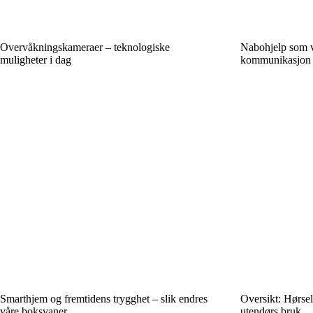
Overvåkningskameraer – teknologiske
Nabohjelp som v
muligheter i dag
kommunikasjon i
Smarthjem og fremtidens trygghet – slik endres
Oversikt: Hørsel
våre boksvaner
utendørs bruk