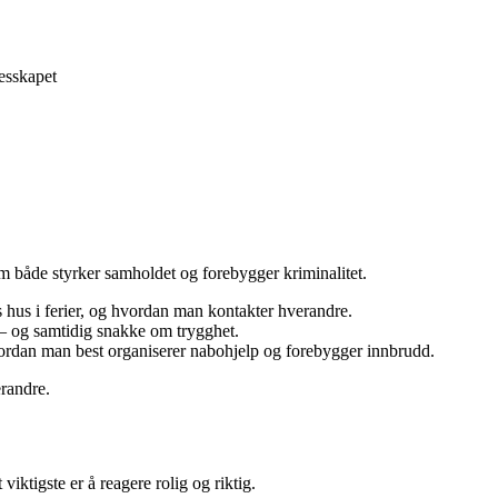
esskapet
 både styrker samholdet og forebygger kriminalitet.
hus i ferier, og hvordan man kontakter hverandre.
 – og samtidig snakke om trygghet.
vordan man best organiserer nabohjelp og forebygger innbrudd.
erandre.
iktigste er å reagere rolig og riktig.