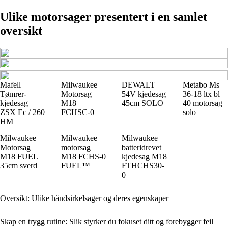
Ulike motorsager presentert i en samlet
oversikt
Mafell
Milwaukee
DEWALT
Metabo Ms
Tømrer-
Motorsag
54V kjedesag
36-18 ltx bl
kjedesag
M18
45cm SOLO
40 motorsag
ZSX Ec / 260
FCHSC-0
solo
HM
Milwaukee
Milwaukee
Milwaukee
Motorsag
motorsag
batteridrevet
M18 FUEL
M18 FCHS-0
kjedesag M18
35cm sverd
FUEL™
FTHCHS30-
0
Oversikt: Ulike håndsirkelsager og deres egenskaper
Skap en trygg rutine: Slik styrker du fokuset ditt og forebygger feil