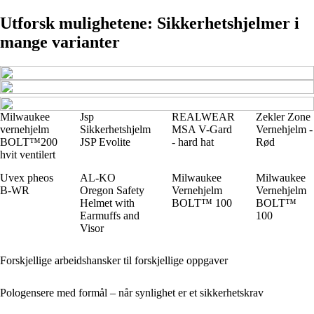
Utforsk mulighetene: Sikkerhetshjelmer i
mange varianter
Milwaukee
Jsp
REALWEAR
Zekler Zone
vernehjelm
Sikkerhetshjelm
MSA V-Gard
Vernehjelm -
BOLT™200
JSP Evolite
- hard hat
Rød
hvit ventilert
Uvex pheos
AL-KO
Milwaukee
Milwaukee
B-WR
Oregon Safety
Vernehjelm
Vernehjelm
Helmet with
BOLT™ 100
BOLT™
Earmuffs and
100
Visor
Forskjellige arbeidshansker til forskjellige oppgaver
Pologensere med formål – når synlighet er et sikkerhetskrav