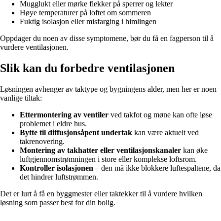
Mugglukt eller mørke flekker på sperrer og lekter
Høye temperaturer på loftet om sommeren
Fuktig isolasjon eller misfarging i himlingen
Oppdager du noen av disse symptomene, bør du få en fagperson til å
vurdere ventilasjonen.
Slik kan du forbedre ventilasjonen
Løsningen avhenger av taktype og bygningens alder, men her er noen
vanlige tiltak:
Ettermontering av ventiler
ved takfot og møne kan ofte løse
problemet i eldre hus.
Bytte til diffusjonsåpent undertak
kan være aktuelt ved
takrenovering.
Montering av takhatter eller ventilasjonskanaler
kan øke
luftgjennomstrømningen i store eller komplekse loftsrom.
Kontroller isolasjonen
– den må ikke blokkere luftespaltene, da
det hindrer luftstrømmen.
Det er lurt å få en byggmester eller taktekker til å vurdere hvilken
løsning som passer best for din bolig.