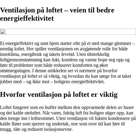
Ventilasjon på loftet – veien til bedre
energieffektivitet
Et energieffektivt og sunt hjem starter ofte på et sted mange glemmer –
nemlig loftet. Her spiller ventilasjonen en avgjørende rolle for både
inneklima, energibruk og takets levetid. Uten tilstrekkelig
luftgjennomstrømning kan fukt, kondens og varme hope seg opp og
føre til problemer som både reduserer komforten og øker
strømregningen. I denne artikkelen ser vi nærmere på hvorfor
ventilasjon på loftet er så viktig, og hvordan du kan sørge for at taket
jobber med – og ikke mot – boligens energieffektivitet.
Hvorfor ventilasjon på loftet er viktig
Loftet fungerer som en buffer mellom den oppvarmede delen av huset
og det kalde uteluftet. Når varm, fuktig luft fra boligen stiger opp, kan
den trenge inn i loftsrommet. Uten ventilasjon vil fukten kondensere på
kalde flater som sperrer og undertak, noe som over tid kan føre til
mugg, råte og redusert isolasjonsevne.