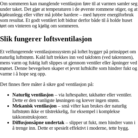
Om sommeren kan manglende ventilasjon føre til at varmen samler seg
under taket. Det gjør at temperaturen i de øverste rommene stiger, og at
kjøleanlegg eller vifter må jobbe hardere – med høyere energiforbruk
som resultat. Et godt ventilert loft bidrar derfor både til å holde huset
tørt om vinteren og kjølig om sommeren.
Slik fungerer loftsventilasjon
Et velfungerende ventilasjonssystem på loftet bygger på prinsippet om
naturlig luftstrøm. Kald luft trekkes inn ved takfoten (ved takrennen),
mens varm og fuktig luft slippes ut gjennom ventiler eller åpninger ved
mønet. Denne bevegelsen skaper et jevnt luftskifte som hindrer fukt og
varme i å hope seg opp.
Det finnes flere måter å sikre god ventilasjon på:
Naturlig ventilasjon
– via luftespalter, takhatter eller ventiler.
Dette er den vanligste løsningen og krever ingen strøm.
Mekanisk ventilasjon
– små vifter kan brukes der naturlig
luftstrøm ikke er tilstrekkelig, for eksempel i komplekse
takkonstruksjoner.
Diffusjonsåpne undertak
– slipper ut fukt, men hindrer vann i
å trenge inn. Dette er spesielt effektivt i moderne, tette bygg.