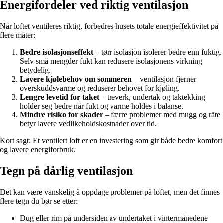
Energifordeler ved riktig ventilasjon
Når loftet ventileres riktig, forbedres husets totale energieffektivitet på
flere måter:
Bedre isolasjonseffekt
– tørr isolasjon isolerer bedre enn fuktig.
Selv små mengder fukt kan redusere isolasjonens virkning
betydelig.
Lavere kjølebehov om sommeren
– ventilasjon fjerner
overskuddsvarme og reduserer behovet for kjøling.
Lengre levetid for taket
– treverk, undertak og taktekking
holder seg bedre når fukt og varme holdes i balanse.
Mindre risiko for skader
– færre problemer med mugg og råte
betyr lavere vedlikeholdskostnader over tid.
Kort sagt: Et ventilert loft er en investering som gir både bedre komfort
og lavere energiforbruk.
Tegn på dårlig ventilasjon
Det kan være vanskelig å oppdage problemer på loftet, men det finnes
flere tegn du bør se etter:
Dug eller rim på undersiden av undertaket i vintermånedene